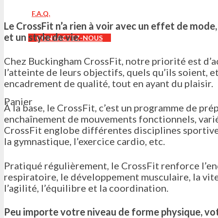
F.A.Q.
Le CrossFit n’a rien à voir avec un effet de mode, 
et un style de vie.
CONTACTEZ-NOUS
Chez Buckingham CrossFit, notre priorité est d
Product
was added to your cart
l’atteinte de leurs objectifs, quels qu’ils soient, 
encadrement de qualité, tout en ayant du plaisir.
Panier
À la base, le CrossFit, c’est un programme de pré
enchaînement de mouvements fonctionnels, variés,
CrossFit englobe différentes disciplines sportives
la gymnastique, l’exercice cardio, etc.
Pratiqué régulièrement, le CrossFit renforce l’e
respiratoire, le développement musculaire, la vites
l’agilité, l’équilibre et la coordination.
Peu importe votre niveau de forme physique, vot