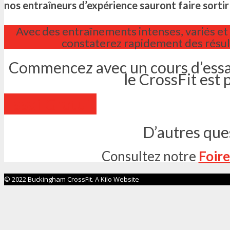
nos entraîneurs d’expérience sauront faire sortir
Avec des entraînements intenses, variés 
constaterez rapidement des résulta
Commencez avec un cours d’essa
le CrossFit est 
Essai Gratuit
D’autres que
Consultez notre
Foire
© 2022 Buckingham CrossFit. A Kilo Website