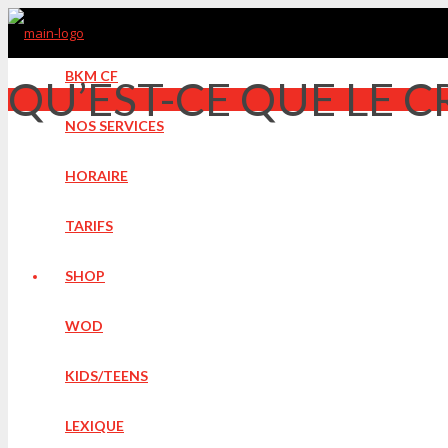
BKM CF
QU’EST-CE QUE LE C
NOS SERVICES
HORAIRE
TARIFS
SHOP
WOD
KIDS/TEENS
LEXIQUE