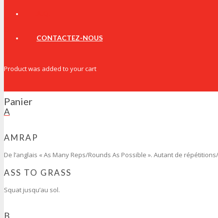
K
F.A.Q.
M
O
CONTACTEZ-NOUS
P
R
S
Product
was added to your cart
T
W
Panier
A
AMRAP
De l’anglais « As Many Reps/Rounds As Possible ». Autant de répétitions
ASS TO GRASS
Squat jusqu’au sol.
B