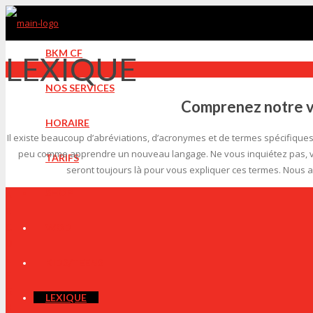
BKM CF
LEXIQUE
NOS SERVICES
Comprenez notre v
HORAIRE
Il existe beaucoup d’abréviations, d’acronymes et de termes spécifiques 
peu comme apprendre un nouveau langage. Ne vous inquiétez pas, vous
TARIFS
seront toujours là pour vous expliquer ces termes. Nous av
SHOP
A
B
WOD
C
D
E
KIDS/TEENS
F
G
LEXIQUE
H