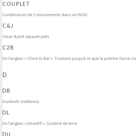
COUPLET
Combinaison de 2 mouvements dans un WOD.
C&J
Clean & Jerk (épaulé jeté)
C2B
De l’anglais « Chest to Bar ». Tractions jusqu’à ce que la poitrine fasse co
D
DB
Dumbells (Haltères).
DL
De l’anglais « Deadlift ». Soulevé de terre.
DU