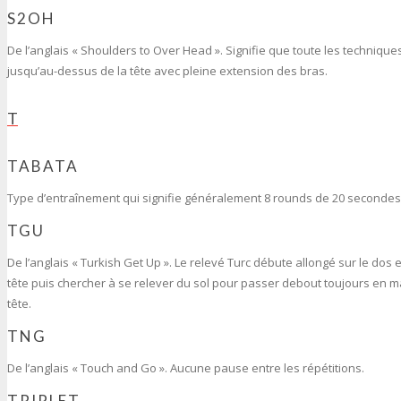
S2OH
De l’anglais « Shoulders to Over Head ». Signifie que toute les techniq
jusqu’au-dessus de la tête avec pleine extension des bras.
T
TABATA
Type d’entraînement qui signifie généralement 8 rounds de 20 secondes 
TGU
De l’anglais « Turkish Get Up ». Le relevé Turc débute allongé sur le do
tête puis chercher à se relever du sol pour passer debout toujours en ma
tête.
TNG
De l’anglais « Touch and Go ». Aucune pause entre les répétitions.
TRIPLET