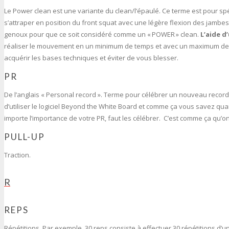
Le Power clean est une variante du clean/l’épaulé. Ce terme est pour spé
s’attraper en position du front squat avec une légère flexion des jambe
genoux pour que ce soit considéré comme un « POWER » clean.
L’aide d
réaliser le mouvement en un minimum de temps et avec un maximum de 
acquérir les bases techniques et éviter de vous blesser.
PR
De l’anglais « Personal record ». Terme pour célébrer un nouveau recor
d’utiliser le logiciel Beyond the White Board et comme ça vous savez qu
importe l’importance de votre PR, faut les célébrer. C’est comme ça qu’o
PULL-UP
Traction.
R
REPS
Répétitions. Par exemple, 30 reps consiste à effectuer 30 répétitions d’un