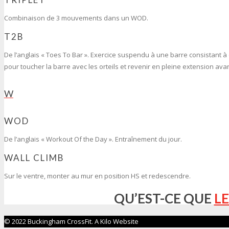
Combinaison de 3 mouvements dans un WOD.
T2B
De l’anglais « Toes To Bar ». Exercice suspendu à une barre consistant à 
pour toucher la barre avec les orteils et revenir en pleine extension ava
W
WOD
De l’anglais « Workout Of the Day ». Entraînement du jour.
WALL CLIMB
Sur le ventre, monter au mur en position HS et redescendre.
QU’EST-CE QUE
LE
© 2022 Buckingham CrossFit. A Kilo Website