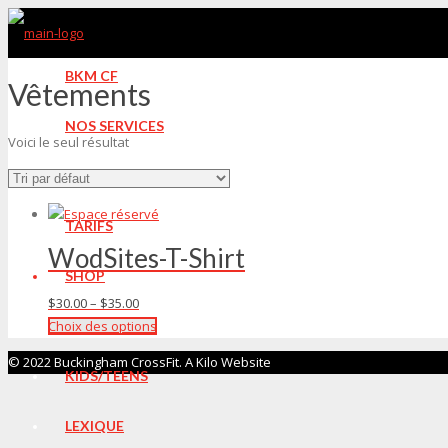
BKM CF
Vêtements
NOS SERVICES
Voici le seul résultat
HORAIRE
TARIFS
WodSites-T-Shirt
SHOP
Price
$
30.00
–
$
35.00
range:
Ce
Choix des options
WOD
$30.00
produit
© 2022 Buckingham CrossFit. A Kilo Website
through
a
KIDS/TEENS
$35.00
plusieurs
variations.
LEXIQUE
Les